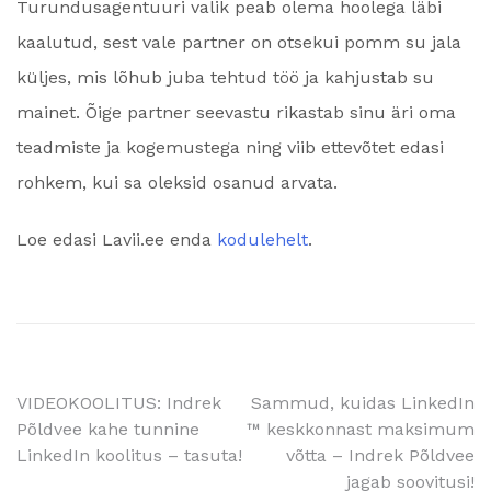
Turundusagentuuri valik peab olema hoolega läbi
kaalutud, sest vale partner on otsekui pomm su jala
küljes, mis lõhub juba tehtud töö ja kahjustab su
mainet. Õige partner seevastu rikastab sinu äri oma
teadmiste ja kogemustega ning viib ettevõtet edasi
rohkem, kui sa oleksid osanud arvata.
Loe edasi Lavii.ee enda
kodulehelt
.
Navigeerimine
VIDEOKOOLITUS: Indrek
Sammud, kuidas LinkedIn
Põldvee kahe tunnine
™️ keskkonnast maksimum
LinkedIn koolitus – tasuta!
võtta – Indrek Põldvee
jagab soovitusi!