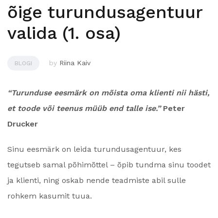
õige turundusagentuur
valida (1. osa)
by
Riina Kaiv
BLOGI
“Turunduse eesmärk on mõista oma klienti nii hästi,
et toode või teenus müüb end talle ise.”
Peter
Drucker
Sinu eesmärk on leida turundusagentuur, kes
tegutseb samal põhimõttel – õpib tundma sinu toodet
ja klienti, ning oskab nende teadmiste abil sulle
rohkem kasumit tuua.